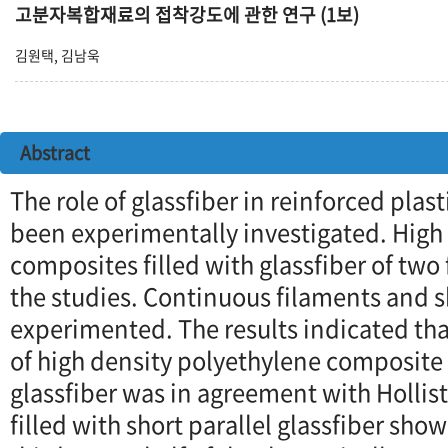
고분자복합재료의 접착강도에 관한 연구 (1보)
김원택, 김남욱
Abstract
The role of glassfiber in reinforced plas
been experimentally investigated. High
composites filled with glassfiber of two
the studies. Continuous filaments and s
experimented. The results indicated tha
of high density polyethylene composite 
glassfiber was in agreement with Hollist
filled with short parallel glassfiber sh