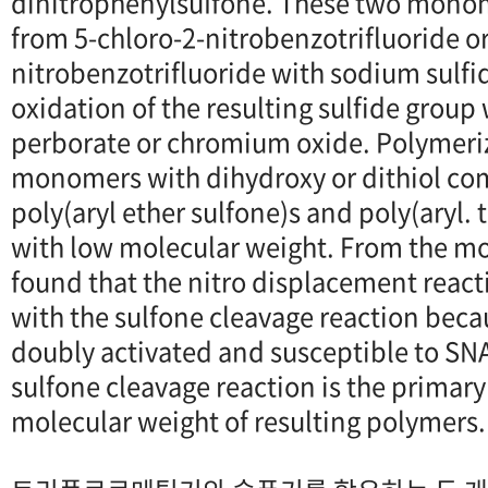
dinitrophenylsuIfone. These two mono
from 5-chloro-2-nitrobenzotrifluoride or
nitrobenzotrifluoride with sodium sulfi
oxidation of the resulting sulfide group
perborate or chromium oxide. Polymeriz
monomers with dihydroxy or dithiol 
poly(aryl ether sulfone)s and poly(aryl. 
with low molecular weight. From the mod
found that the nitro displacement reac
with the sulfone cleavage reaction bec
doubly activated and susceptible to SNA
sulfone cleavage reaction is the primary
molecular weight of resulting polymers.