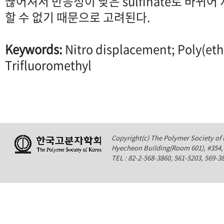
끊어져서 반응성이 낮은 sulfinate로 바뀌어
할 수 없기 때문으로 고려된다.
Keywords:
Nitro displacement; Poly(eth
Trifluoromethyl
Copyright(c) The Polymer Society of K
Hyecheon Building(Room 601), #354
TEL : 82-2-568-3860, 561-5203, 569-