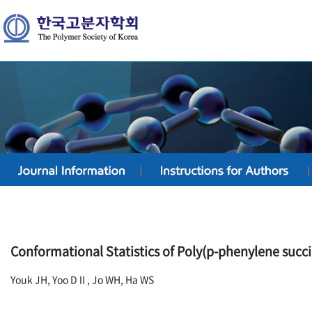
Conformational Statistics of Poly(p-phenylene succi
Youk JH, Yoo DⅡ, Jo WH, Ha WS