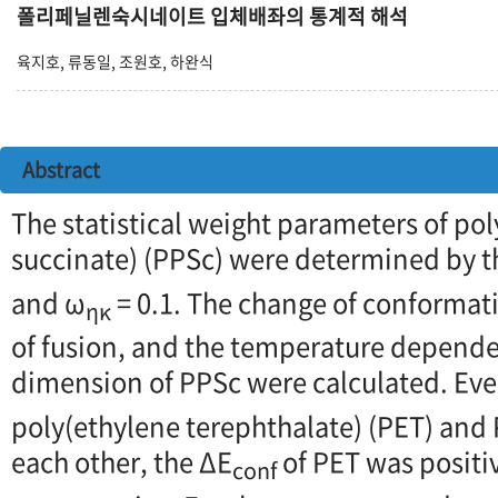
폴리페닐렌숙시네이트 입체배좌의 통계적 해석
육지호, 류동일, 조원호, 하완식
Abstract
The statistical weight parameters of po
succinate) (PPSc) were determined by the
and ω
= 0.1. The change of conformat
ηκ
of fusion, and the temperature depend
dimension of PPSc were calculated. Ev
poly(ethylene terephthalate) (PET) and 
each other, the ΔE
of PET was positiv
conf