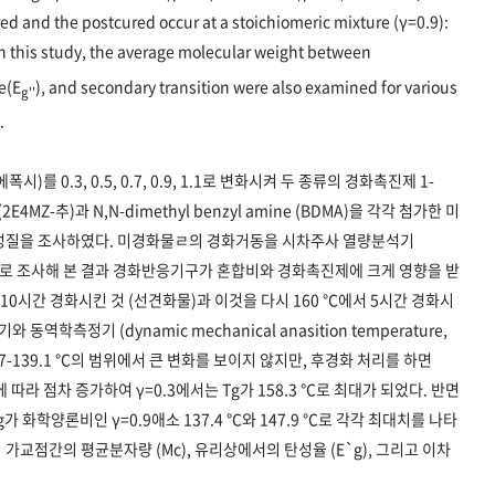
red and the postcured occur at a stoichiomeric mixture (γ=0.9):
In this study, the average molecular weight between
e(E
), and secondary transition were also examined for various
g''
.
 0.3, 0.5, 0.7, 0.9, 1.1로 변화시켜 두 종류의 경화촉진제 1-
le (2E4MZ-추)과 N,N-dimethyl benzyl amine (BDMA)을 각각 첨가한 미
 성질을 조사하였다. 미경화물ㄹ의 경화거동을 시차주사 열량분석기
eter, DSC)로 조사해 본 결과 경화반응기구가 혼합비와 경화촉진제에 크게 영향을 받
 10시간 경화시킨 것 (선견화물)과 이것을 다시 160 ℃에서 5시간 경화시
학측정기 (dynamic mechanical anasition temperature,
28.7-139.1 ℃의 범위에서 큰 변화를 보이지 않지만, 후경화 처리를 하면
함에 따라 점차 증가하여 γ=0.3에서는 Tg가 158.3 ℃로 최대가 되었다. 반면
 화학양론비인 γ=0.9애소 137.4 ℃와 147.9 ℃로 각각 최대치를 나타
교점간의 평균분자량 (Mc), 유리상에서의 탄성율 (E`g), 그리고 이차