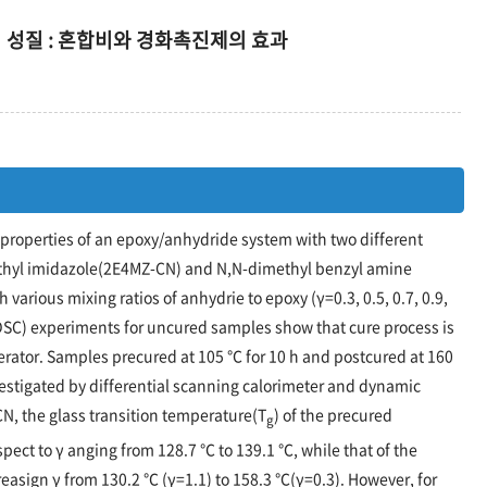
 성질 : 혼합비와 경화촉진제의 효과
roperties of an epoxy/anhydride system with two different
ethyl imidazole(2E4MZ-CN) and N,N-dimethyl benzyl amine
arious mixing ratios of anhydrie to epoxy (γ=0.3, 0.5, 0.7, 0.9,
(DSC) experiments for uncured samples show that cure process is
erator. Samples precured at 105 ℃ for 10 h and postcured at 160
nvestigated by differential scanning calorimeter and dynamic
, the glass transition temperature(T
) of the precured
g
ect to γ anging from 128.7 ℃ to 139.1 ℃, while that of the
easign γ from 130.2 ℃ (γ=1.1) to 158.3 ℃(γ=0.3). However, for