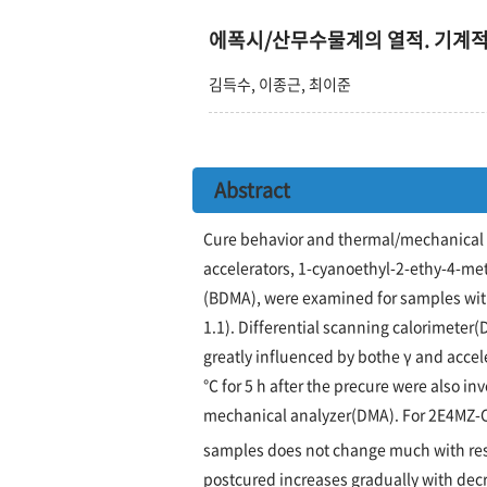
에폭시/산무수물계의 열적. 기계적
김득수, 이종근, 최이준
Abstract
Cure behavior and thermal/mechanical p
accelerators, 1-cyanoethyl-2-ethy-4-m
(BDMA), were examined for samples with v
1.1). Differential scanning calorimeter
greatly influenced by bothe γ and accel
℃ for 5 h after the precure were also i
mechanical analyzer(DMA). For 2E4MZ-CN
samples does not change much with resp
postcured increases gradually with decr