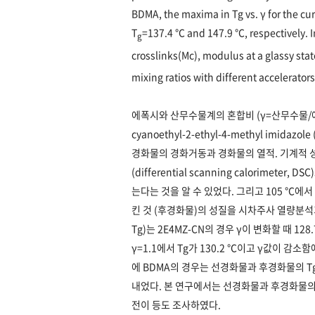
BDMA, the maxima in Tg vs. γ for the cu
T
=137.4 ℃ and 147.9 ℃, respectively. 
g
crosslinks(Mc), modulus at a glassy stat
mixing ratios with different accelerators
에폭시와 산무수물계의 혼합비 (γ=산무수물/에폭시)를
cyanoethyl-2-ethyl-4-methyl imidazo
경화물의 경화거동과 경화물의 열적. 기계적
(differential scanning calorim
는다는 것을 알 수 있었다. 그리고 105 ℃에서
킨 것 (후경화물)의 성질을 시차주사 열량분석기와 동역
Tg)는 2E4MZ-CN의 경우 γ이 변화할 때 1
γ=1.1에서 Tg가 130.2 ℃이고 γ값이 감소
에 BDMA의 경우는 선경화물과 후경화물의 Tg가
내었다. 본 연구에서는 선경화물과 후경화물의 가
전이 등도 조사하였다.