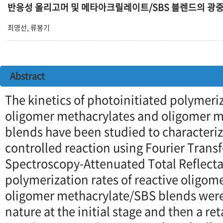
반응성 올리고머 및 메타아크릴레이트/SBS 블렌드의 광
최영선, 류봉기
Abstract
The kinetics of photoinitiated polymeriz
oligomer methacrylates and oligomer 
blends have been studied to characteriz
controlled reaction using Fourier Trans
Spectroscopy-Attenuated Total Reflecta
polymerization rates of reactive oligom
oligomer methacrylate/SBS blends were 
nature at the initial stage and then a re