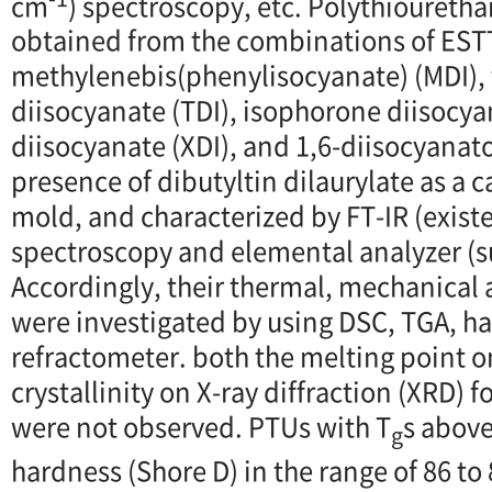
cm
) spectroscopy, etc. Polythioureth
obtained from the combinations of ESTT 
methylenebis(phenylisocyanate) (MDI), 
diisocyanate (TDI), isophorone diisocya
diisocyanate (XDI), and 1,6-diisocyanat
presence of dibutyltin dilaurylate as a ca
mold, and characterized by FT-IR (existe
spectroscopy and elemental analyzer (su
Accordingly, their thermal, mechanical 
were investigated by using DSC, TGA, h
refractometer. both the melting point 
crystallinity on X-ray diffraction (XRD) 
were not observed. PTUs with T
s abov
g
hardness (Shore D) in the range of 86 to 