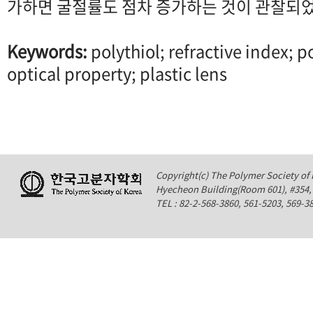
가하면 굴절률도 점차 증가하는 것이 관찰되었
Keywords:
polythiol; refractive index; 
optical property; plastic lens
Copyright(c) The Polymer Society of K
Hyecheon Building(Room 601), #354
TEL : 82-2-568-3860, 561-5203, 569-