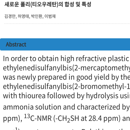
새로운 폴리(티오우레탄)의 합성 및 특성
김경만, 허영태, 박인환, 이범재
Abstract
In order to obtain high refractive plastic
ethylenedisulfanylbis(2-mercaptomethyl
was newly prepared in good yield by the 
ethylenedisulfanylbis(2-bromomethyl-1
with thiourea followed by hydrolysis us
ammonia solution and characterized b
13
ppm),
C-NMR (-CH
SH at 28.4 ppm) an
2
-1