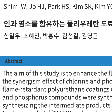
Shim IW, Jo HJ, Park HS, Kim SK, Kim Y
인과 염소를 함유하는 폴리우레탄 도
심일우, 조혜진, 박홍수, 김성길, 김영근
Abstract
The aim of this study is to enhance the 
the synergism effect of chlorine and p
flame-retardant polyurethane coatings 
and phosphorus compounds were synthe
synthesizing the intermediate products