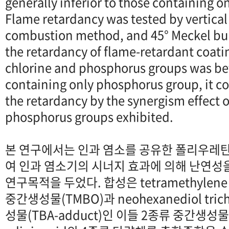
generally inferior to those containing 
Flame retardancy was tested by vertical
combustion method, and 45° Meckel bu
the retardancy of flame-retardant coati
chlorine and phosphorus groups was bet
containing only phosphorus group, it c
the retardancy by the synergism effect o
phosphorus groups exhibited.
본 연구에서는 인과 염소를 공유한 폴리우레탄
여 인과 염소기의 시너지 효과에 의해 난연성
연구목적을 두었다. 합성은 tetramethylene bi
중간생성물(TMBO)과 neohexanediol tric
성물(TBA-adduct)인 이들 2종류 중간생성물과 