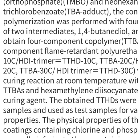
(orthophosphate)(TMBO) and neohexan
trichlorobenzoate(TBA-adduct), the co
polymerization was performed with fou
of two intermediates, 1,4-butanediol, a
obtain four-component copolymer(TTBA
component flame-retardant polyuretha
10C/HDI-trimer＝TTHD-10C, TTBA-20C/
20C, TTBA-30C/ HDI trimer＝TTHD-30C) 
curing reaction at room temperature wi
TTBAs and hexamethylene diisocyanate(
curing agent. The obtained TTHDs were
samples and used as test samples for va
properties. The physical properties of t
coatings containing chlorine and phos