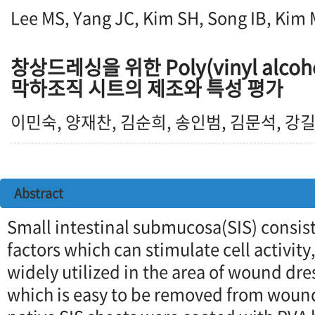
Lee MS, Yang JC, Kim SH, Song IB, Kim
창상드레싱을 위한 Poly(vinyl alco
막하조직 시트의 제조와 특성 평가
이민숙, 양재찬, 김순희, 송인범, 김문석, 강
Abstract
Small intestinal submucosa(SIS) consis
factors which can stimulate cell activit
widely utilized in the area of wound dre
which is easy to be removed from wounds