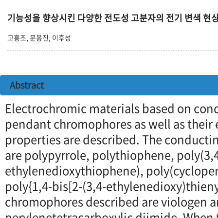
기능성을 향상시킨 다양한 전도성 고분자의 전기 변색 현
고흥조, 문봉진, 이후성
Abstract
Electrochromic materials based on con
pendant chromophores as well as their 
properties are described. The conducti
are polypyrrole, polythiophene, poly(3,
ethylenedioxythiophene), poly(cyclope
poly{1,4-bis[2-(3,4-ethylenedioxy)thien
chromophores described are viologen 
perylenetetracarboxylic diimide. When