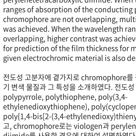
ranges of absorption of the conducting
chromophore are not overlapping, mult
was achieved. When the wavelength rang
overlapping, higher contrast was achie
for prediction of the film thickness for
given electrochromic material is also de
전도성 고분자에 곁가지로 chromophore를
기 변색 물질과 그 특성을 소개하였다. 전도
polypyrrole, polythiophene, poly(3,4-
ethylenedioxythiophene), poly(cyclope
poly{1,4-bis[2-(3,4-ethylenedioxy)th
고, chromophore로는 viologen과 perylene
diimide를 사용한 경우에 대하여 설명하였