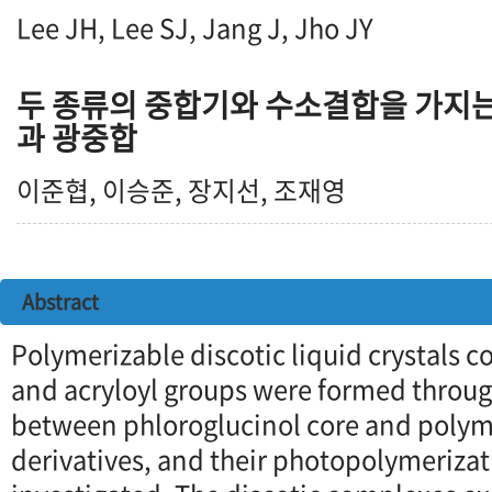
Lee JH, Lee SJ, Jang J, Jho JY
두 종류의 중합기와 수소결합을 가지는
과 광중합
이준협, 이승준, 장지선, 조재영
Abstract
Polymerizable discotic liquid crystals 
and acryloyl groups were formed throu
between phloroglucinol core and polym
derivatives, and their photopolymeriza