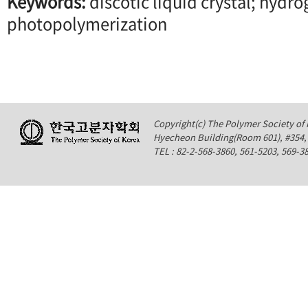
Keywords:
discotic liquid crystal; hydr
photopolymerization
Copyright(c) The Polymer Society of K
Hyecheon Building(Room 601), #354
TEL : 82-2-568-3860, 561-5203, 569-