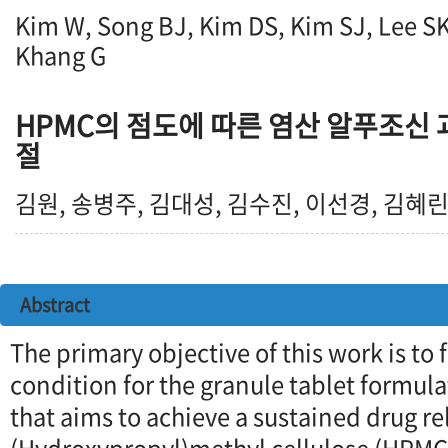
Kim W, Song BJ, Kim DS, Kim SJ, Lee SK
Khang G
HPMC의 점도에 따른 염산 알푸조신
절
김원, 송병주, 김대성, 김수진, 이선경, 김혜린
Abstract
The primary objective of this work is to 
condition for the granule tablet formula
that aims to achieve a sustained drug re