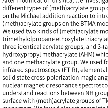
After modification of silica, we investiga
different types of (meth)acrylate grou
on the Michael addition reaction to intr
(meth)acrylate groups on the BTMA modif
We used two kinds of (meth)acrylate m
trimethylolpropane ethoxylate triacryl
three identical acrylate groups, and 3-(a
hydroxypropyl methacrylate (AHM) whic
and one methacrylate group. We used fo
infrared spectroscopy (FTIR), elemental
solid state cross-polarization magic an
nuclear magnetic resonance spectrosco
understand reactions between NH groups
surface with (meth)acrylate groups of