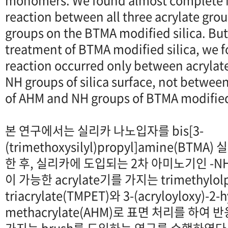
monomers. We found almost complete M
reaction between all three acrylate gr
groups on the BTMA modified silica. But
treatment of BTMA modified silica, we 
reaction occurred only between acrylat
NH groups of silica surface, not betwee
of AHM and NH groups of BTMA modified 
본 연구에서는 실리카 나노입자를 bis[3-
(trimethoxysilyl)propyl]amine(BT
한 후, 실리카에 도입되는 2차 아미노기인 -NH
이 가능한 acrylate기를 가지는 trimethylolpr
triacrylate(TMPET)와 3-(acryloyloxy)-2-
methacrylate(AHM)로 표면 처리를 하여 반