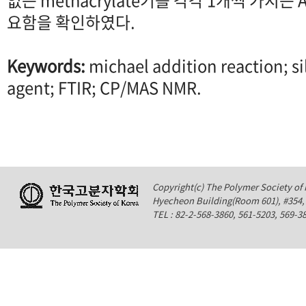
없는 methacrylate기를 각각 1개씩 가지는
요함을 확인하였다.
Keywords:
michael addition reaction; si
agent; FTIR; CP/MAS NMR.
Copyright(c) The Polymer Society of K
Hyecheon Building(Room 601), #354
TEL : 82-2-568-3860, 561-5203, 569-