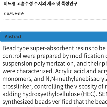
비드형 고흡수성 수지의 제조 및 특성연구
안교덕, 윤민중
Abstract
Bead type super-absorbent resins to be 
control were prepared by modification o
suspension polymerization, and their ph
were characterized. Acrylic acid and ac
monomers, and N,N-methylenebisacryl
crosslinker, controlling the viscosity o
adding hydroxyethylcellulose (HEC). SEM
synthesized beads verified that the be