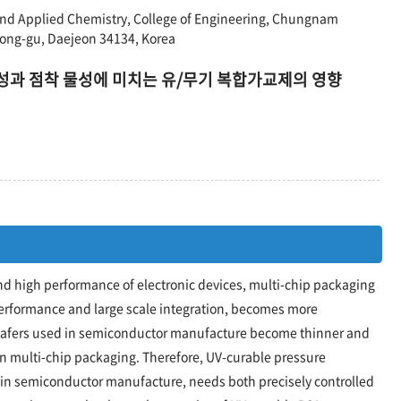
nd Applied Chemistry, College of Engineering, Chungnam
eong-gu, Daejeon 34134, Korea
과 점착 물성에 미치는 유/무기 복합가교제의 영향
and high performance of electronic devices, multi-chip packaging
 performance and large scale integration, becomes more
Wafers used in semiconductor manufacture become thinner and
in multi-chip packaging. Therefore, UV-curable pressure
d in semiconductor manufacture, needs both precisely controlled