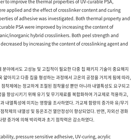
er to improve the thermal properties of UV-curable PSA,
ere applied and the effect of crosslinker content and curing
erties of adhesive was investigated. Both thermal property and
V-curable PSA were improved by increasing the content of
anic/inorganic hybrid crosslinkers. Both peel strength and
e decreased by increasing the content of crosslinking agent and
체 분야에서도 고성능 및 고집적이 필요한 다중 칩 패키지 기술이 중요해지
욱 얇아지고 다중 칩을 형성하는 과정에서 고온의 공정을 거치게 됨에 따라,
릴 점착제에는 정교하게 조절된 점착물성 뿐만 아니라 내열특성도 요구되고
성을 향상시키기 위해 유기 및 무기재료를 복합화하여 가교제로 적용하고,
과 내열특성에 미치는 영향을 조사하였다. 가교제 함량의 증가와 유/무기
점착제의 내열성 및 등온조건 열안정성이 향상되었다. 반면, 자외선 경화
사량 증가에 의해 박리력과 초기 점착력은 감소하였다.
ability, pressure sensitive adhesive, UV-curing, acrylic