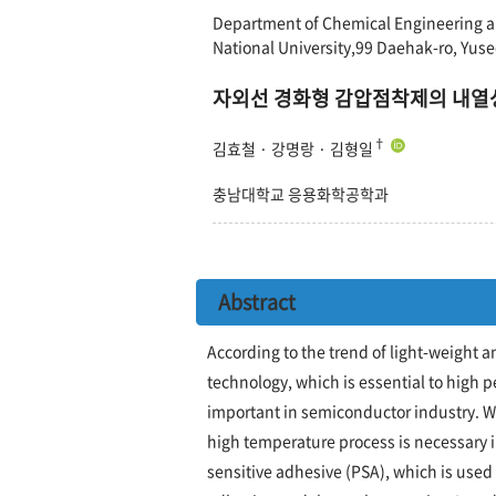
Department of Chemical Engineering a
National University,99 Daehak-ro, Yus
자외선 경화형 감압점착제의 내열성
†
김효철 · 강명랑 · 김형일
충남대학교 응용화학공학과
Abstract
According to the trend of light-weight 
technology, which is essential to high
important in semiconductor industry. 
high temperature process is necessary 
sensitive adhesive (PSA), which is use