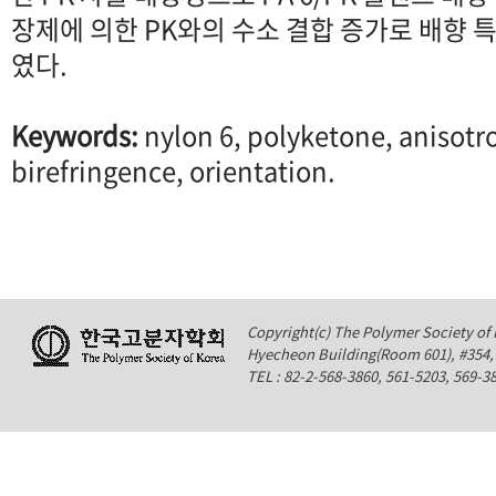
장제에 의한 PK와의 수소 결합 증가로 배향 
였다.
Keywords:
nylon 6, polyketone, anisotr
birefringence, orientation.
Copyright(c) The Polymer Society of K
Hyecheon Building(Room 601), #354
TEL : 82-2-568-3860, 561-5203, 569-