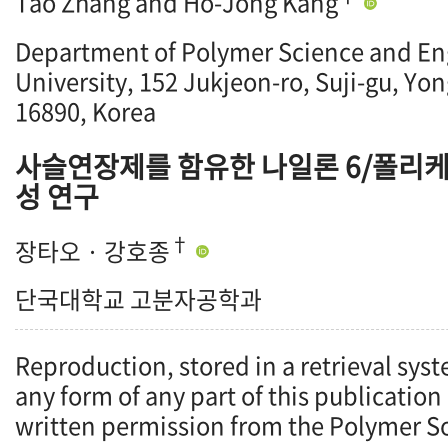
Tao Zhang and Ho-Jong Kang
Department of Polymer Science and En
University, 152 Jukjeon-ro, Suji-gu, Yo
16890, Korea
사슬연장제를 함유한 나일론 6/폴리케
성 연구
†
장타오 · 강호종
단국대학교 고분자공학과
Reproduction, stored in a retrieval syst
any form of any part of this publication
written permission from the Polymer So