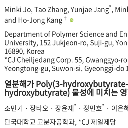
*
Minki Jo, Tao Zhang, Yunjae Jang
, Mi
†
and Ho-Jong Kang
Department of Polymer Science and En
University, 152 Jukjeon-ro, Suji-gu, Yo
16890, Korea
*CJ Cheiljedang Corp. 55, Gwanggyo-ro
Yeongtong-gu, Suwon-si, Gyeonggi-do 
열분해가 Poly(3-hydroxybutyrate
hydroxybutyrate) 물성에 미치는 
*
*
조민기 · 장타오 · 장윤재
· 정민호
· 이은
단국대학교 고분자공학과, *CJ 제일제당