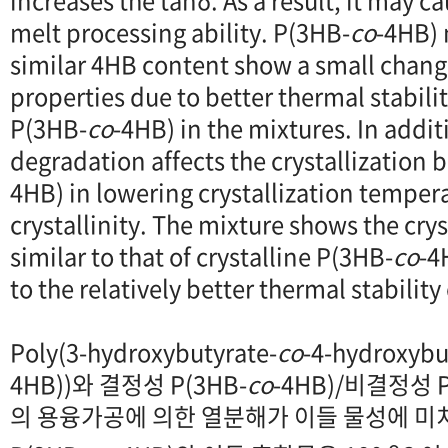
increases the tanδ. As a result, it may 
melt processing ability. P(3HB-
co
-4HB) 
similar 4HB content show a small change
properties due to better thermal stabilit
P(3HB-
co
-4HB) in the mixtures. In addi
degradation affects the crystallization 
4HB) in lowering crystallization temper
crystallinity. The mixture shows the cry
similar to that of crystalline P(3HB-
co
-4
to the relatively better thermal stability
Poly(3-hydroxybutyrate-
co
-4-hydroxybu
4HB))와 결정성 P(3HB-
co
-4HB)/비결정성 P
의 용융가공에 의한 열분해가 이들 물성에 미
o