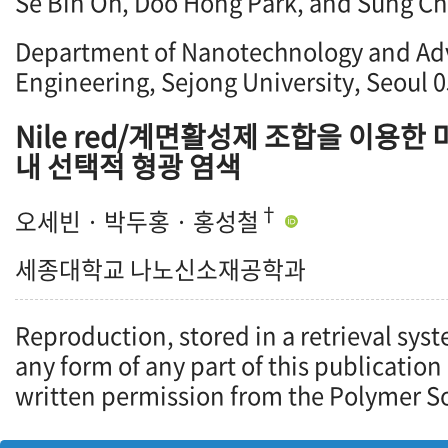
Se Bin Oh, Doo Hong Park, and Sung C
Department of Nanotechnology and Ad
Engineering, Sejong University, Seoul 
Nile red/계면활성제 조합을 이용
내 선택적 형광 염색
†
오세빈 · 박두홍 · 홍성철
세종대학교 나노신소재공학과
Reproduction, stored in a retrieval syst
any form of any part of this publication
written permission from the Polymer So