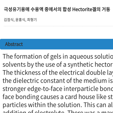
극성유기용매 수용액 중에서의 합성 Hectorite겔의 거동
김점식, 윤홍식, 최형기
Abstract
The formation of gels in aqueous solutio
solvents by the use of a synthetic hecto
The thickness of the electrical double 
the dielectric constant of the medium i
stronger edge-to-face interparticle bond
face bonding causes a card house like st
particles within the solution. This can a
addition of electrolyte. There was a m