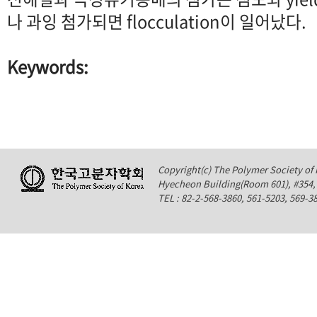
나 과잉 첨가되면 flocculation이 일어났다.
Keywords:
Copyright(c) The Polymer Society of K
Hyecheon Building(Room 601), #354
TEL : 82-2-568-3860, 561-5203, 569-