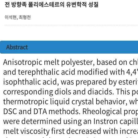
전 방향족 폴리에스테르의 유변학적 성질
이석현, 최형천
Abstract
Anisotropic melt polyester, based on 
and terephthalic acid modified with 4,4
isophthalic acid, was prepared by esteri
corresponding diols and diacids. This
thermotropic liquid crystal behavior, 
DSC and DTA methods. Rheological prope
were determined using an Instron capil
melt viscosity first decreased with inc