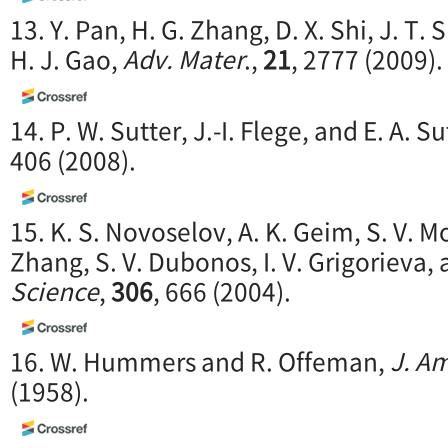
13. Y. Pan, H. G. Zhang, D. X. Shi, J. T. S
H. J. Gao,
Adv. Mater
.,
21
, 2777 (2009).
14. P. W. Sutter, J.-I. Flege, and E. A. S
406 (2008).
15. K. S. Novoselov, A. K. Geim, S. V. M
Zhang, S. V. Dubonos, I. V. Grigorieva, a
Science
,
306
, 666 (2004).
16. W. Hummers and R. Offeman,
J. A
(1958).