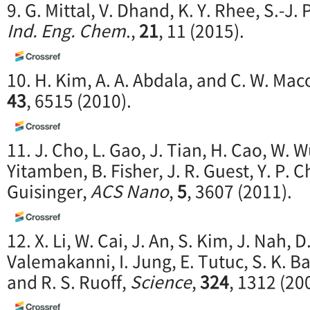
9. G. Mittal, V. Dhand, K. Y. Rhee, S.-J.
Ind. Eng. Chem
.,
21
, 11 (2015).
10. H. Kim, A. A. Abdala, and C. W. Ma
43
, 6515 (2010).
11. J. Cho, L. Gao, J. Tian, H. Cao, W. Wu
Yitamben, B. Fisher, J. R. Guest, Y. P. C
Guisinger,
ACS Nano
,
5
, 3607 (2011).
12. X. Li, W. Cai, J. An, S. Kim, J. Nah, D
Valemakanni, I. Jung, E. Tutuc, S. K. B
and R. S. Ruoff,
Science
,
324
, 1312 (20