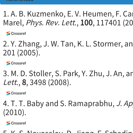
1. A. B. Kuzmenko, E. V. Heumen, F. Ca
Marel,
Phys. Rev. Lett
.,
100
, 117401 (20
2. Y. Zhang, J. W. Tan, K. L. Stormer, a
201 (2005).
3.
M. D. Stoller, S. Park, Y. Zhu, J. An, a
Lett
.,
8
, 3498 (2008).
4. T. T. Baby and S. Ramaprabhu,
J. Ap
(2010).
5. K. S. Novoselov, D. Jiang, F. Schedin,