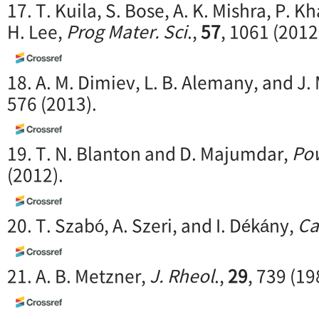
17. T. Kuila, S. Bose, A. K. Mishra, P. K
H. Lee,
Prog Mater. Sci
.,
57
, 1061 (2012
18. A. M. Dimiev, L. B. Alemany, and J.
576 (2013).
19. T. N. Blanton and D. Majumdar,
Pow
(2012).
20. T. Szabó, A. Szeri, and I. Dékány,
Ca
21. A. B. Metzner,
J. Rheol
.,
29
, 739 (19