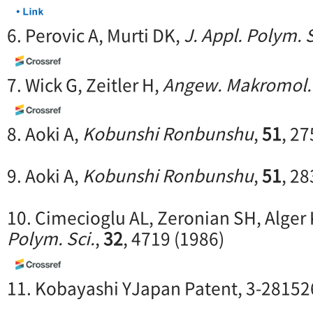
6. Perovic A, Murti DK,
J. Appl. Polym. S
7. Wick G, Zeitler H,
Angew. Makromol.
8. Aoki A,
Kobunshi Ronbunshu
,
51
, 27
9. Aoki A,
Kobunshi Ronbunshu
,
51
, 28
10. Cimecioglu AL, Zeronian SH, Alger 
Polym. Sci.
,
32
, 4719 (1986)
11. Kobayashi YJapan Patent, 3-28152