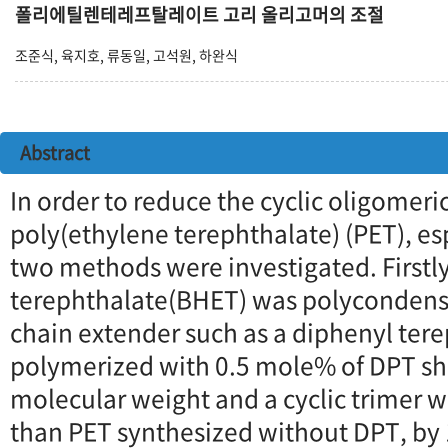
폴리에틸렌테레프탈레이트 고리 올리고머의 조절
조준식, 육지호, 류동일, 고석원, 하완식
Abstract
In order to reduce the cyclic oligomer
poly(ethylene terephthalate) (PET), esp
two methods were investigated. Firstly
terephthalate(BHET) was polycondensa
chain extender such as a diphenyl ter
polymerized with 0.5 mole% of DPT s
molecular weight and a cyclic trimer w
than PET synthesized without DPT, by 