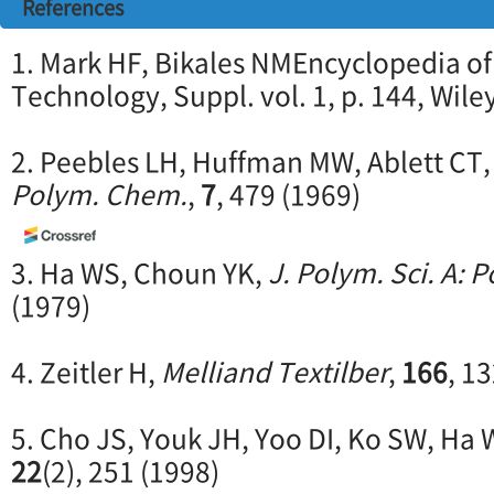
References
1. Mark HF, Bikales NMEncyclopedia o
Technology, Suppl. vol. 1, p. 144, Wile
2. Peebles LH, Huffman MW, Ablett CT
Polym. Chem.
,
7
, 479 (1969)
3. Ha WS, Choun YK,
J. Polym. Sci. A:
(1979)
4. Zeitler H,
Melliand Textilber
,
166
, 1
5. Cho JS, Youk JH, Yoo DI, Ko SW, Ha
22
(2), 251 (1998)