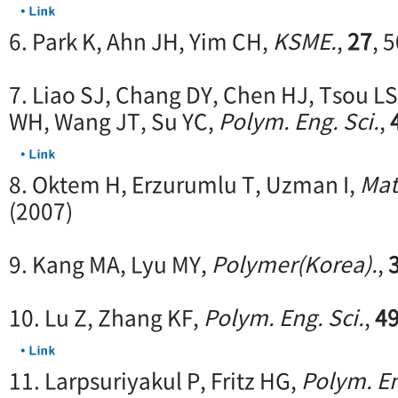
6. Park K, Ahn JH, Yim CH,
KSME.
,
27
, 
7. Liao SJ, Chang DY, Chen HJ, Tsou LS
WH, Wang JT, Su YC,
Polym. Eng. Sci.
,
8. Oktem H, Erzurumlu T, Uzman I,
Mat
(2007)
9. Kang MA, Lyu MY,
Polymer(Korea).
,
10. Lu Z, Zhang KF,
Polym. Eng. Sci.
,
4
11. Larpsuriyakul P, Fritz HG,
Polym. En