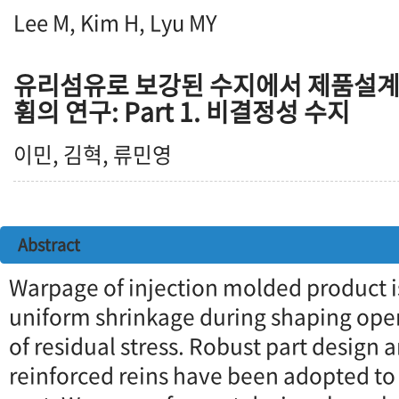
Lee M, Kim H, Lyu MY
유리섬유로 보강된 수지에서 제품설계
휨의 연구: Part 1. 비결정성 수지
이민, 김혁, 류민영
Abstract
Warpage of injection molded product i
uniform shrinkage during shaping oper
of residual stress. Robust part design a
reinforced reins have been adopted to