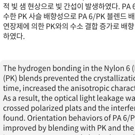
적 빛 샘 현상으로 빛 간섭이 발생하였다. PA
수한 PK 사슬 배향성으로 PA 6/PK 블렌드
연장제에 의한 PK와의 수소 결합 증가로 배향
하였다.
The hydrogen bonding in the Nylon 6 
(PK) blends prevented the crystallizat
time, increased the anisotropic charact
As a result, the optical light leakage 
crossed polarized plats and the interf
found. Orientation behaviors of PA 6/
improved by blending with PK and the 