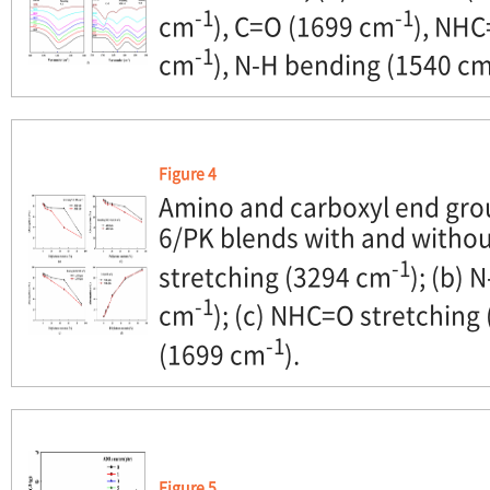
-1
-1
cm
), C=O (1699 cm
), NHC
-1
cm
), N-H bending (1540 c
Figure 4
Amino and carboxyl end grou
6/PK blends with and withou
-1
stretching (3294 cm
); (b)
-1
cm
); (c) NHC=O stretching
-1
(1699 cm
).
Figure 5