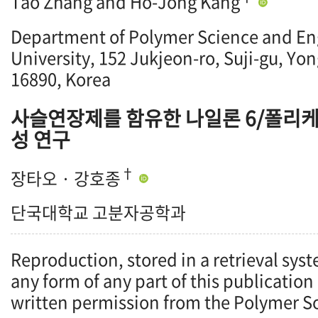
Tao Zhang and Ho-Jong Kang
Department of Polymer Science and En
University, 152 Jukjeon-ro, Suji-gu, Yo
16890, Korea
사슬연장제를 함유한 나일론 6/폴리케
성 연구
†
장타오 · 강호종
단국대학교 고분자공학과
Reproduction, stored in a retrieval syst
any form of any part of this publication
written permission from the Polymer So