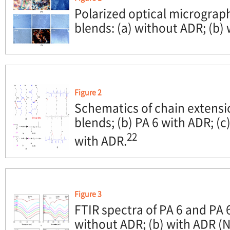
Polarized optical micrograp
blends: (a) without ADR; (b) 
Figure 2
Schematics of chain extensio
blends; (b) PA 6 with ADR; (c
22
with ADR.
Figure 3
FTIR spectra of PA 6 and PA 
without ADR; (b) with ADR (