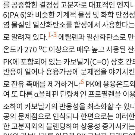
를 공중합한 결정성 고분자로 대표적인 엔지
6(PA 6)와 비슷한 기계적 물성 및 화학 안
염 물질인 일산화탄소를 합성에서 사용한다는
1
-
3
로 알려져 있다.
에틸렌과 일산화탄소로 만
o
온도가 270
C 이상으로 매우 높고 사용된 
PK에 포함되어 있는 카보닐기(C=O) 상호 간
반응이 일어나 용융가공에 문제점을 야기시킨
6
로 잔유 촉매를 제거하거나
PK에 용융온도와
여 또 다른 α올레핀 단량체인 프로필렌을 이
조하여 카보닐기의 반응성을 최소화할 수 있다
공의 문제점으로 인식되나 한편으로는 이러한
한 고분자와의 블렌딩하여 상용성 증가시키는