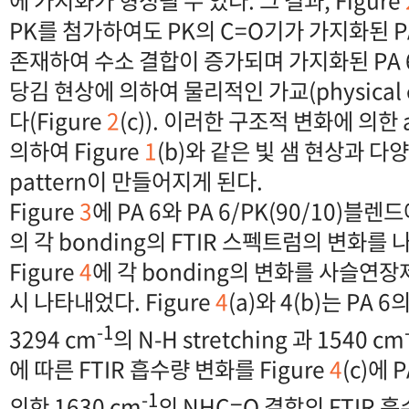
에 가지화가 형성될 수 있다. 그 결과, Figure
PK를 첨가하여도 PK의 C=O기가 가지화된 P
존재하여 수소 결합이 증가되며 가지화된 PA 
당김 현상에 의하여 물리적인 가교(physical c
다(Figure
2
(c)). 이러한 구조적 변화에 의한 a
의하여 Figure
1
(b)와 같은 빛 샘 현상과 다양한 
pattern이 만들어지게 된다.
Figure
3
에 PA 6와 PA 6/PK(90/10)
의 각 bonding의 FTIR 스펙트럼의 변화를
Figure
4
에 각 bonding의 변화를 사슬연장
시 나타내었다. Figure
4
(a)와 4(b)는 PA
-1
3294 cm
의 N-H stretching 과 1540 cm
에 따른 FTIR 흡수량 변화를 Figure
4
(c)에 
-
1
의한 1630 cm
의 NHC=O 결합의 FTIR 흡