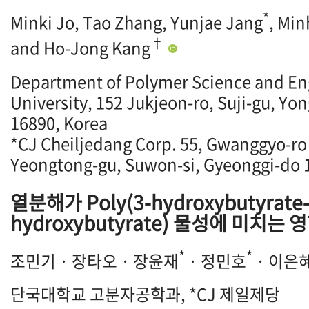
*
Minki Jo, Tao Zhang, Yunjae Jang
, Mi
†
and Ho-Jong Kang
Department of Polymer Science and En
University, 152 Jukjeon-ro, Suji-gu, Yo
16890, Korea
*CJ Cheiljedang Corp. 55, Gwanggyo-ro
Yeongtong-gu, Suwon-si, Gyeonggi-do 
열분해가 Poly(3-hydroxybutyrate
hydroxybutyrate) 물성에 미치는 
*
*
조민기 · 장타오 · 장윤재
· 정민호
· 이은
단국대학교 고분자공학과, *CJ 제일제당