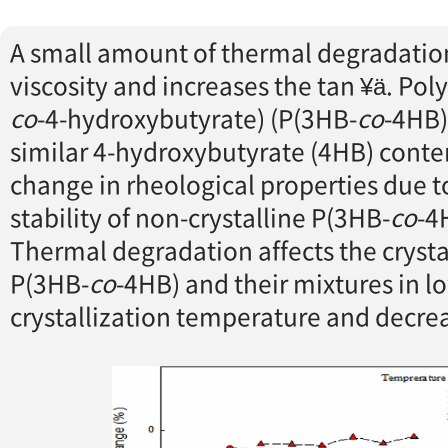
A small amount of thermal degradatio
viscosity and increases the tan ¥ä. Po
co
-4-hydroxybutyrate) (P(3HB-
co
-4HB)
similar 4-hydroxybutyrate (4HB) conte
change in rheological properties due t
stability of non-crystalline P(3HB-
co
-4
Thermal degradation affects the crysta
P(3HB-
co
-4HB) and their mixtures in l
crystallization temperature and decreas