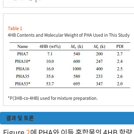
Table 1
4HB Contents and Molecular Weight of PHA Used in This Study
*P(3HB-co-4HB) used for mixture preparation.
결과 및 토론
Figure
2
에 PHA와 이들 혼합물의 4HB 함량 