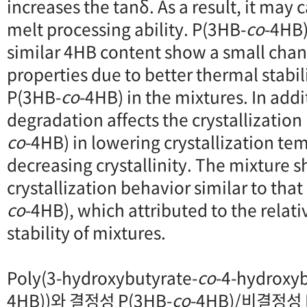
increases the tanδ. As a result, it may
melt processing ability. P(3HB-
co
-4HB)
similar 4HB content show a small chan
properties due to better thermal stabil
P(3HB-
co
-4HB) in the mixtures. In add
degradation affects the crystallization
co
-4HB) in lowering crystallization t
decreasing crystallinity. The mixture 
crystallization behavior similar to that
co
-4HB), which attributed to the relati
stability of mixtures.
Poly(3-hydroxybutyrate-
co
-4-hydroxy
4HB))와 결정성 P(3HB-
co
-4HB)/비결정성 